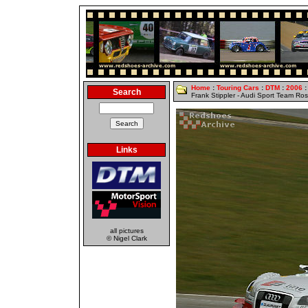
Home
:
Touring Cars
:
DTM
:
2006
:
Search
Frank Stippler - Audi Sport Team Ro
Links
all pictures
© Nigel Clark