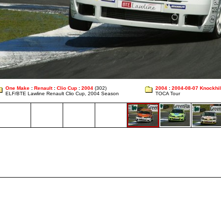
One Make
:
Renault
:
Clio Cup
:
2004
(302)
2004
:
2004-08-07 Knockhil
ELF/BTE Lawline Renault Clio Cup, 2004 Season
TOCA Tour