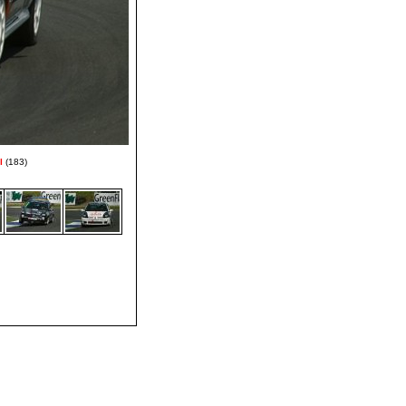
l
(183)