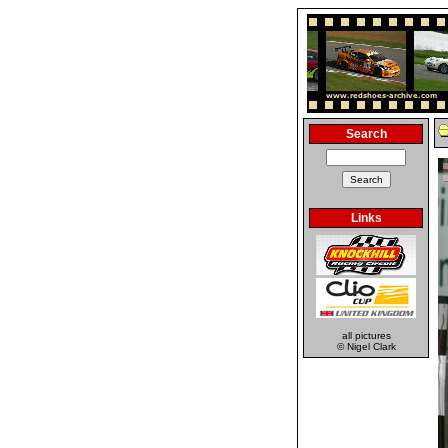
Search
Links
all pictures
© Nigel Clark