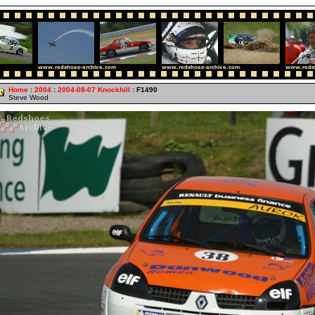
Home
:
2004
:
2004-08-07 Knockhill
: F1490
Steve Wood